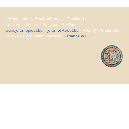
Jérôme Jadot - Psychothérapie - Coaching
Louvain-la-Neuve – Belgique – En ligne
www.jeromejadot.be
–
jerome@jadot.be
– +32 (0)479 522 327
© 2026 - WordPress Theme by
Kadence WP